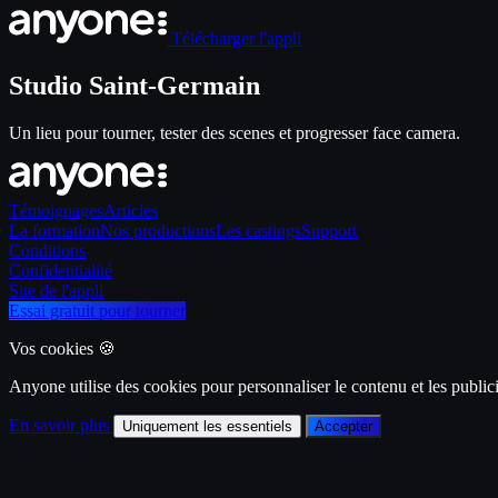
Télécharger l'appli
Studio Saint-Germain
Un lieu pour tourner, tester des scenes et progresser face camera.
Témoignages
Articles
La formation
Nos productions
Les castings
Support
Conditions
Confidentialité
Site de l'appli
Essai gratuit pour tourner
Vos cookies 🍪
Anyone utilise des cookies pour personnaliser le contenu et les publicit
En savoir plus
Uniquement les essentiels
Accepter