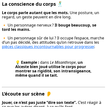
La conscience du corps
🕺
Le corps parle autant que les mots.
 Une posture, un 
regard, un geste peuvent en dire long.
🔸 Un personnage nerveux ? 
Il bouge beaucoup, se 
tord les mains.
🔸 Un personnage sûr de lui ? Il occupe l’espace, marche 
d’un pas décidé, des attitudes qu’on retrouve dans les 
pièces classiques incontournables pour progresser
.
💡 
Exemple :
 dans 
Le Misanthrope
, 
un 
Alceste bien joué utilise le corps pour 
montrer sa rigidité, son intransigeance, 
même quand il se tait.
L’écoute sur scène
👂
Jouer, ce n’est pas juste “dire son texte”.
 C’est réagir à 
ce que les autres disent, à ce qu’ils font.