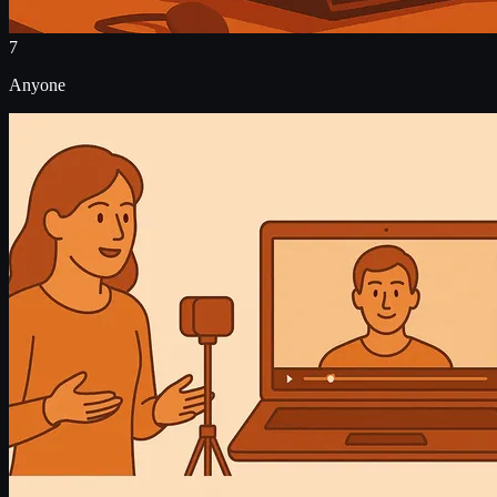
7
Anyone