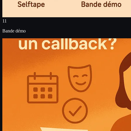
11
Bande démo