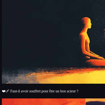
❤️‍🩹 Faut-il avoir souffert pour être un bon acteur ?