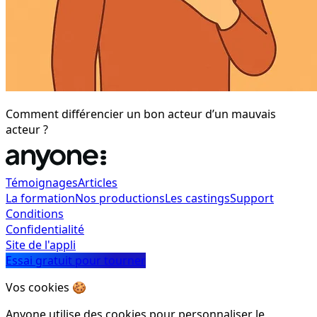
Comment différencier un bon acteur d’un mauvais
acteur ?
Témoignages
Articles
La formation
Nos productions
Les castings
Support
Conditions
Confidentialité
Site de l'appli
Essai gratuit pour tourner
Vos cookies 🍪
Anyone utilise des cookies pour personnaliser le