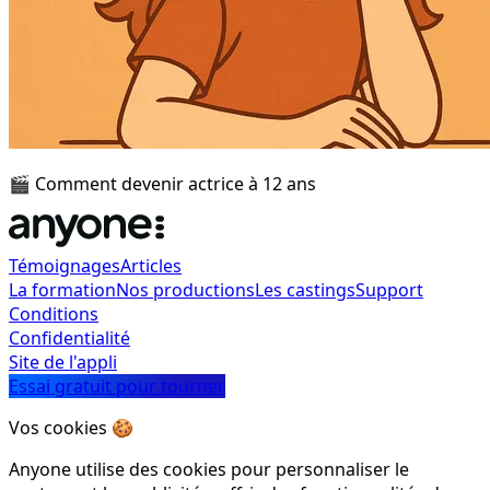
🎬 Comment devenir actrice à 12 ans
Témoignages
Articles
La formation
Nos productions
Les castings
Support
Conditions
Confidentialité
Site de l'appli
Essai gratuit pour tourner
Vos cookies 🍪
Anyone utilise des cookies pour personnaliser le