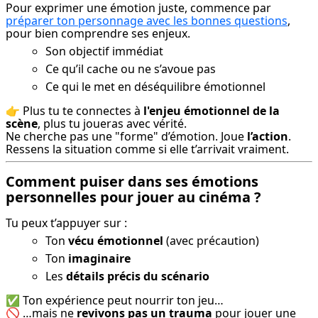
Pour exprimer une émotion juste, commence par 
préparer ton personnage avec les bonnes questions
, 
pour bien comprendre ses enjeux.
Son objectif immédiat
Ce qu’il cache ou ne s’avoue pas
Ce qui le met en déséquilibre émotionnel
👉 Plus tu te connectes à 
l'enjeu émotionnel de la 
scène
, plus tu joueras avec vérité.

Ne cherche pas une "forme" d’émotion. Joue 
l’action
. 
Ressens la situation comme si elle t’arrivait vraiment.
Comment puiser dans ses émotions
personnelles pour jouer au cinéma ?
Tu peux t’appuyer sur :
Ton
vécu émotionnel
(avec précaution)
Ton
imaginaire
Les
détails précis du scénario
✅ Ton expérience peut nourrir ton jeu…

🚫 …mais ne 
revivons pas un trauma
 pour jouer une 