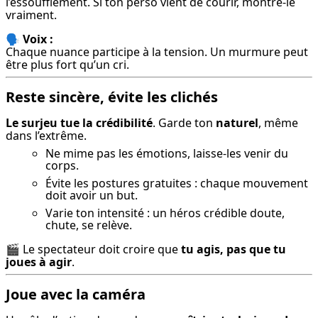
l’essoufflement. Si ton perso vient de courir, montre-le 
vraiment.
🗣️ 
Voix :
Chaque nuance participe à la tension. Un murmure peut 
être plus fort qu’un cri.
Reste sincère, évite les clichés
Le surjeu tue la crédibilité
. Garde ton 
naturel
, même 
dans l’extrême.
Ne mime pas les émotions, laisse-les venir du
corps.
Évite les postures gratuites : chaque mouvement
doit avoir un but.
Varie ton intensité : un héros crédible doute,
chute, se relève.
🎬 Le spectateur doit croire que 
tu agis, pas que tu 
joues à agir
.
Joue avec la caméra