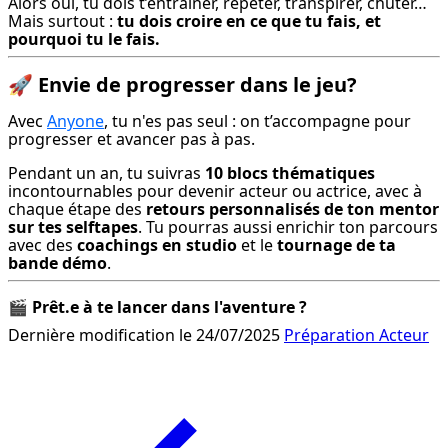
Alors oui, tu dois t’entraîner, répéter, transpirer, chuter…

Mais surtout : 
tu dois croire en ce que tu fais, et 
pourquoi tu le fais.
🚀
Envie de progresser dans le jeu?
Avec 
Anyone
, tu n'es pas seul : on t’accompagne pour 
progresser et avancer pas à pas.
Pendant un an, tu suivras 
10 blocs thématiques
incontournables pour devenir acteur ou actrice, avec à 
chaque étape des 
retours personnalisés de ton mentor 
sur tes selftapes
. Tu pourras aussi enrichir ton parcours 
avec des 
coachings en studio
 et le 
tournage de ta 
bande démo
.
🎬 
Prêt.e à te lancer dans l'aventure ?
Dernière modification le 24/07/2025
Préparation Acteur