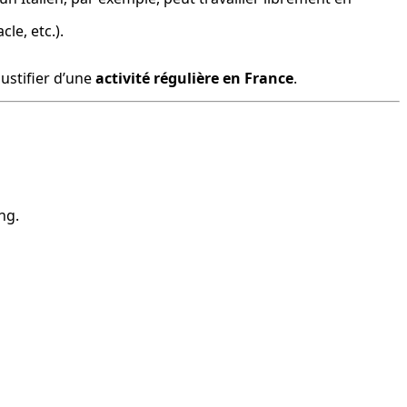
le, etc.).
stifier d’une 
activité régulière en France
.
ng.