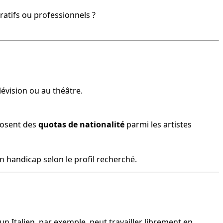
tratifs ou professionnels ?
élévision ou au théâtre.
posent des 
quotas de nationalité
 parmi les artistes 
 un handicap selon le profil recherché.
un Italien, par exemple, peut travailler librement en 