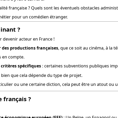
nalité française ? Quels sont les éventuels obstacles adminis
 métier pour un comédien étranger.
minant ?
ur devenir acteur en France !
r des productions françaises
, que ce soit au cinéma, à la t
es en compte.
critères spécifiques
 : certaines subventions publiques im
, bien que cela dépende du type de projet.
articulier ou une certaine diction, cela peut être un atout ou
e français ?
pace économique européen (EEE)
 : Un Belge, un Espagnol ou 