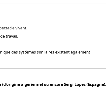
pectacle vivant.
de travail.
ien que des systèmes similaires existent également 
m (d’origine algérienne) ou encore Sergi López (Espagne)
.