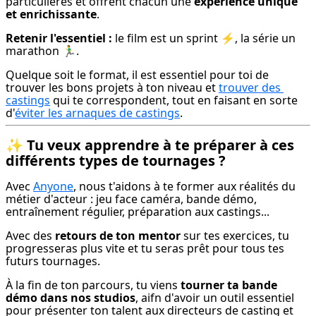
particulières et offrent chacun une 
expérience unique 
et enrichissante
.
Retenir l'essentiel :
 le film est un sprint ⚡️, la série un 
marathon 🏃‍♂️.
Quelque soit le format, il est essentiel pour toi de 
trouver les bons projets à ton niveau et 
trouver des 
castings
 qui te correspondent, tout en faisant en sorte 
d'
éviter les arnaques de castings
.
✨
Tu veux apprendre à te préparer à ces
différents types de tournages ?
Avec 
Anyone
, nous t'aidons à te former aux réalités du 
métier d'acteur : jeu face caméra, bande démo, 
entraînement régulier, préparation aux castings...
Avec des 
retours de ton mentor
 sur tes exercices, tu 
progresseras plus vite et tu seras prêt pour tous tes 
futurs tournages.
À la fin de ton parcours, tu viens 
tourner ta bande 
démo dans nos studios
, aifn d'avoir un outil essentiel 
pour présenter ton talent aux directeurs de casting et 