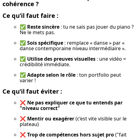
cohérence ?
Ce qu’il faut faire :
✅ 
Reste sincère
 : tu ne sais pas jouer du piano ? 
Ne le mets pas.
✅ 
Sois spécifique
 : remplace « danse » par « 
danse contemporaine niveau intermédiaire ».
✅ 
Utilise des preuves visuelles
 : une vidéo = 
crédibilité immédiate.
✅ 
Adapte selon le rôle
 : ton portfolio peut 
varier !
Ce qu’il faut éviter :
❌ 
Ne pas expliquer ce que tu entends par 
"niveau correct"
❌ 
Mentir ou exagérer
 (c’est vite visible sur le 
plateau)
❌ 
Trop de compétences hors sujet pro
 ("fait 