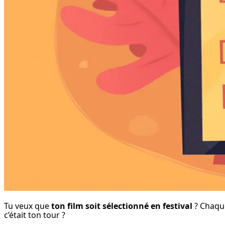
Tu veux que 
ton film soit sélectionné en festival
 ? Chaqu
c’était ton tour ?