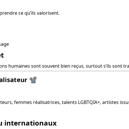
rendre ce qu’ils valorisent.
ssage
et
ons humaines sont souvent bien reçus, surtout s’ils sont tr
alisateur
📽️
auteurs, femmes réalisatrices, talents LGBTQIA+, artistes i
ou internationaux