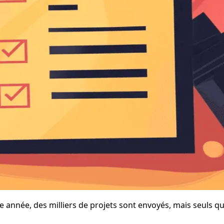
e année, des milliers de projets sont envoyés, mais seuls quel