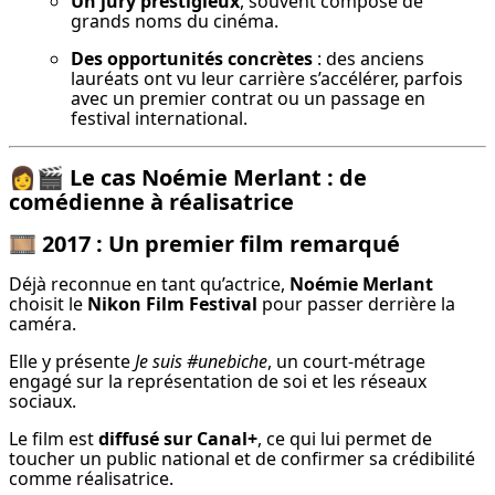
Un jury prestigieux
, souvent composé de 
grands noms du cinéma.
Des opportunités concrètes
 : des anciens 
lauréats ont vu leur carrière s’accélérer, parfois 
avec un premier contrat ou un passage en 
festival international.
👩‍🎬
Le cas Noémie Merlant : de
comédienne à réalisatrice
🎞️
2017 : Un premier film remarqué
Déjà reconnue en tant qu’actrice, 
Noémie Merlant
choisit le 
Nikon Film Festival
 pour passer derrière la 
caméra.
Elle y présente 
Je suis #unebiche
, un court-métrage 
engagé sur la représentation de soi et les réseaux 
sociaux.
Le film est 
diffusé sur Canal+
, ce qui lui permet de 
toucher un public national et de confirmer sa crédibilité 
comme réalisatrice.