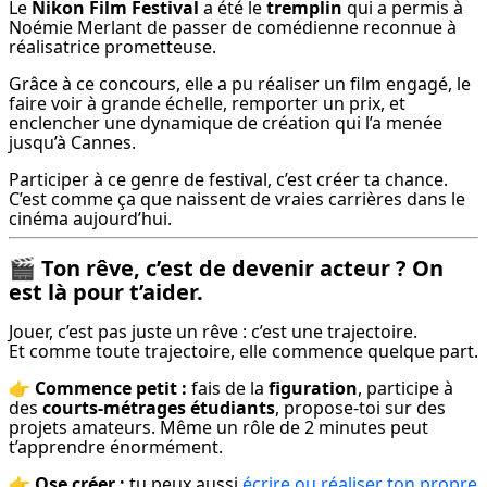
Le 
Nikon Film Festival
 a été le 
tremplin
 qui a permis à 
Noémie Merlant de passer de comédienne reconnue à 
réalisatrice prometteuse.
Grâce à ce concours, elle a pu réaliser un film engagé, le 
faire voir à grande échelle, remporter un prix, et 
enclencher une dynamique de création qui l’a menée 
jusqu’à Cannes.
Participer à ce genre de festival, c’est créer ta chance. 
C’est comme ça que naissent de vraies carrières dans le 
cinéma aujourd’hui.
🎬
Ton rêve, c’est de devenir acteur ? On
est là pour t’aider.
Jouer, c’est pas juste un rêve : c’est une trajectoire.

Et comme toute trajectoire, elle commence quelque part.
👉 
Commence petit :
 fais de la 
figuration
, participe à 
des 
courts-métrages étudiants
, propose-toi sur des 
projets amateurs. Même un rôle de 2 minutes peut 
t’apprendre énormément.
👉 
Ose créer :
 tu peux aussi 
écrire ou réaliser ton propre 