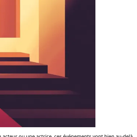
un acteur ou une actrice, ces événements vont bien au-delà 