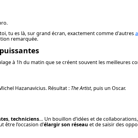
pro.
t toi, tu es là, sur grand écran, exactement comme d'autres 
a
ection remarquée.
 puissantes
plage à 1h du matin que se créent souvent les meilleures con
Michel Hazanavicius. Résultat : 
The Artist
, puis un Oscar.
stes
, 
techniciens
… Un bouillon d’idées et de collaborations
ut être l’occasion d’
élargir son réseau
 et de saisir des opp