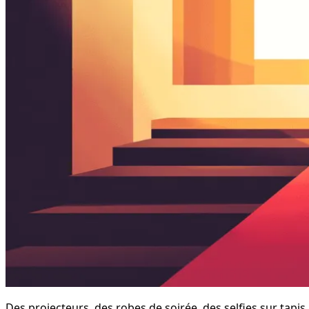
Des projecteurs, des robes de soirée, des selfies sur tapi