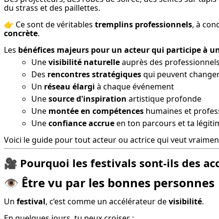
du strass et des paillettes.
👉 Ce sont de véritables 
tremplins professionnels
, à con
concrète
.
Les 
bénéfices majeurs pour un acteur qui participe à un
Une
visibilité naturelle
auprès des professionnels
Des
rencontres stratégiques
qui peuvent changer
Un
réseau élargi
à chaque événement
Une
source d'inspiration
artistique profonde
Une
montée en compétences
humaines et profes
Une
confiance accrue
en ton parcours et ta légiti
Voici le guide pour tout acteur ou actrice qui veut vraiment
🎥
Pourquoi les festivals sont-ils des ac
👁️
Être vu par les bonnes personnes
Un 
festival
, c’est comme un accélérateur de 
visibilité
.
En quelques jours, tu peux croiser :