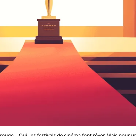
s rouge… Oui, les festivals de cinéma font rêver. Mais pour 