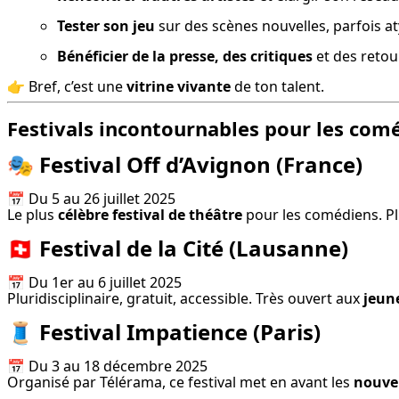
Tester son jeu
 sur des scènes nouvelles, parfois a
Bénéficier de la presse, des critiques
 et des reto
👉 Bref, c’est une 
vitrine vivante
 de ton talent.
Festivals incontournables pour les com
🎭
Festival Off d’Avignon
(France)
📅 Du 5 au 26 juillet 2025

Le plus 
célèbre festival de théâtre
 pour les comédiens. Pl
🇨🇭
Festival de la Cité
(Lausanne)
📅 Du 1er au 6 juillet 2025

Pluridisciplinaire, gratuit, accessible. Très ouvert aux 
jeun
🧵
Festival Impatience
(Paris)
📅 Du 3 au 18 décembre 2025

Organisé par Télérama, ce festival met en avant les 
nouvel