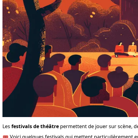
Les 
festivals de théâtre
 permettent de jouer sur scène, de
🎟️ Voici quelques festivals qui mettent particulièrement 