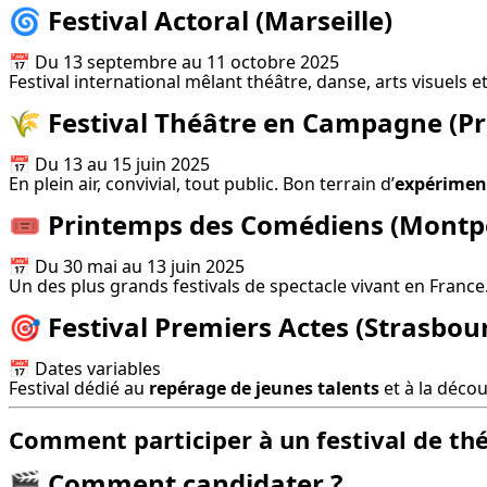
🌀
Festival Actoral
(Marseille)
📅 Du 13 septembre au 11 octobre 2025

Festival international mêlant théâtre, danse, arts visuels 
🌾
Festival Théâtre en Campagne
(Pr
📅 Du 13 au 15 juin 2025

En plein air, convivial, tout public. Bon terrain d’
expérimen
🎟️
Printemps des Comédiens
(Montpe
📅 Du 30 mai au 13 juin 2025

Un des plus grands festivals de spectacle vivant en France.
🎯
Festival Premiers Actes
(Strasbou
📅 Dates variables

Festival dédié au 
repérage de jeunes talents
 et à la déco
Comment participer à un festival de thé
🎬
Comment candidater ?