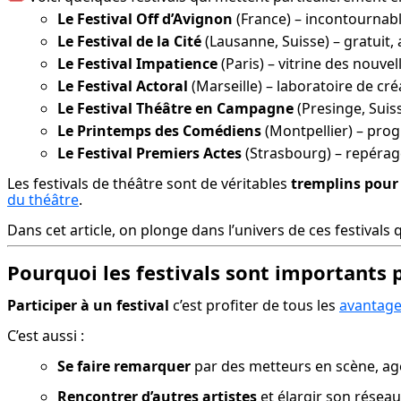
Le Festival Off d’Avignon
(France) – incontournabl
Le Festival de la Cité
(Lausanne, Suisse) – gratuit,
Le Festival Impatience
(Paris) – vitrine des nouve
Le Festival Actoral
(Marseille) – laboratoire de c
Le Festival Théâtre en Campagne
(Presinge, Suisse
Le Printemps des Comédiens
(Montpellier) – pro
Le Festival Premiers Actes
(Strasbourg) – repérag
Les festivals de théâtre sont de véritables 
tremplins pour 
du théâtre
.
Dans cet article, on plonge dans l’univers de ces festival
Pourquoi les festivals sont importants 
Participer à un festival
 c’est profiter de tous les 
avantages
C’est aussi :
Se faire remarquer
 par des metteurs en scène, 
Rencontrer d’autres artistes
 et élargir son réseau