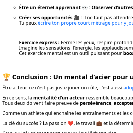
Être un éternel apprenant
 👀 : 
Observer d’autres
Créer ses opportunités
 🎥 : Il ne faut pas attendr
Tu peux 
écrire ton propre court métrage pour y j
Exercice express :
 Ferme les yeux, respire profondé
Imagine les sensations, l’énergie, les applaudissem
Cet exercice mental est un outil puissant pour 
boos
🏆 Conclusion : Un mental d’acier pour 
Être acteur, ce n’est pas juste jouer un rôle, c'est aussi 
adop
En ce sens, la 
mentalité d’un acteur
 ressemble beaucoup 
Tous deux doivent faire preuve de 
persévérance
, 
accepter
Comme un athlète qui enchaîne les entraînements et les c
La clé du succès ? La passion ❤️, le travail 💼 et la déterm