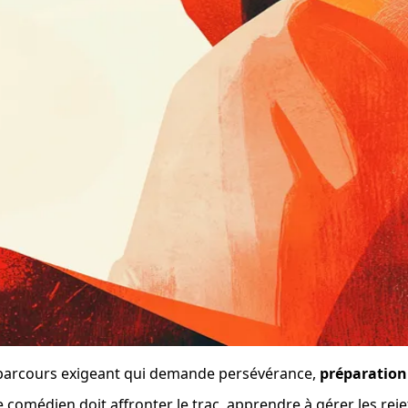
un parcours exigeant qui demande persévérance, 
préparation
e comédien doit affronter le trac, apprendre à gérer les rej