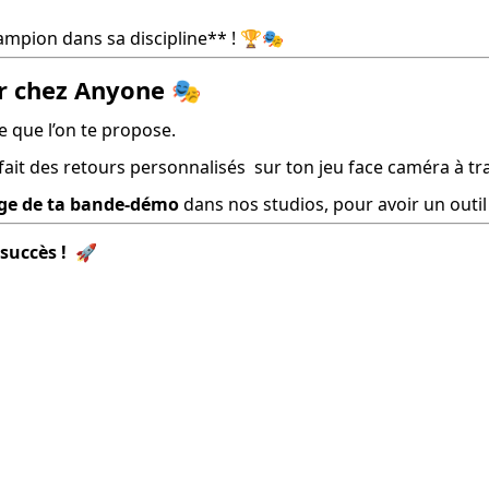
hampion dans sa discipline** ! 🏆🎭
ur chez Anyone 🎭
ue que l’on te propose.
 fait des retours personnalisés  sur ton jeu face caméra à t
age de ta bande-démo
 dans nos studios, pour avoir un outi
succès !
  🚀