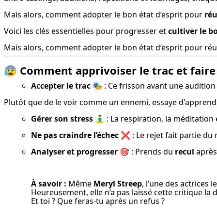
Mais alors, comment adopter le bon état d’esprit pour 
réu
Voici les clés essentielles pour progresser et 
cultiver le 
Mais alors, comment adopter le bon état d’esprit pour réuss
😰 Comment apprivoiser le trac et faire
Accepter le trac
🎭 : Ce frisson avant une auditio
Plutôt que de le voir comme un ennemi, essaye d'apprend
Gérer son stress
 🧘‍♂️ : La respiration, la méditation 
Ne pas craindre l’échec
 ❌ : Le rejet fait partie d
Analyser et progresser
 🎯 : Prends du 
recul
 après
À savoir :
 Même 
Meryl Streep
, l’une des actrices 
Heureusement, elle n’a pas laissé cette critique la dé
Et toi ? Que feras-tu après un refus ?