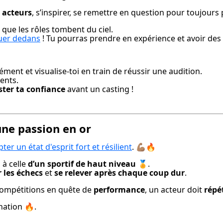
 acteurs
, s’inspirer, se remettre en question pour toujours
e que les rôles tombent du ciel.

ouer dedans
 ! Tu pourras prendre en expérience et avoir des
ment et visualise-toi en train de réussir une audition.

ents.

ter ta confiance
 avant un casting !
une passion en or
ter un état d'esprit fort et résilient
. 💪🏽🔥
à celle 
d’un sportif de haut niveau
 🏅.

 les échecs
 et 
se relever après chaque coup dur
.
ompétitions en quête de 
performance
, un acteur doit 
répé
ination 🔥.