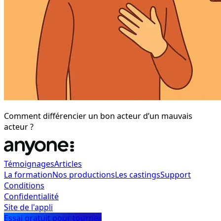
Comment différencier un bon acteur d’un mauvais
acteur ?
Témoignages
Articles
La formation
Nos productions
Les castings
Support
Conditions
Confidentialité
Site de l'appli
Essai gratuit pour tourner