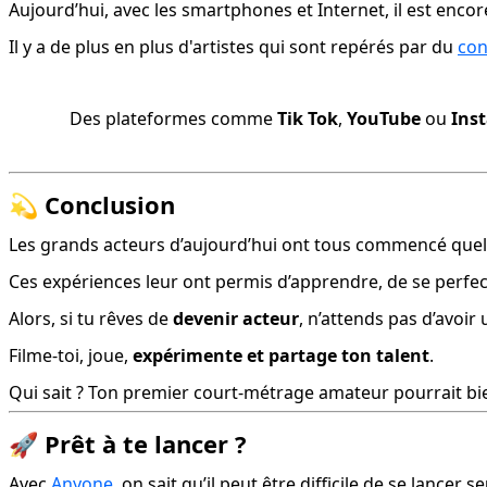
Aujourd’hui, avec les smartphones et Internet, il est encor
Il y a de plus en plus d'artistes qui sont repérés par du 
con
Des plateformes comme 
Tik Tok
, 
YouTube
 ou 
Ins
💫
Conclusion
Les grands acteurs d’aujourd’hui ont tous commencé quelq
Ces expériences leur ont permis d’apprendre, de se perfe
Alors, si tu rêves de 
devenir acteur
, n’attends pas d’avoi
Filme-toi, joue, 
expérimente et partage ton talent
.
Qui sait ? Ton premier court-métrage amateur pourrait bie
🚀
Prêt à te lancer ?
Avec 
Anyone
, on sait qu’il peut être difficile de se lancer se