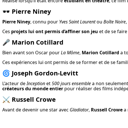
Réalisé lorsqu’il était encore 
étudiant en théâtre
, ce film
🕶️
Pierre Niney
Pierre Niney
, connu pour 
Yves Saint Laurent
 ou 
Boîte Noire
,
Ces 
projets lui ont permis d’affiner son jeu
 et de se fai
🎤
Marion Cotillard
Bien avant son Oscar pour 
La Môme
, 
Marion Cotillard
 a t
Ces expériences lui ont permis de se former et de se famil
🌀
Joseph Gordon-Levitt
L’acteur de 
Inception
 et 
500 jours ensemble
 a non seulement
créateurs du monde entier
 pour réaliser des films indé
⚔️
Russell Crowe
Avant de devenir une star avec 
Gladiator
, 
Russell Crowe
 a