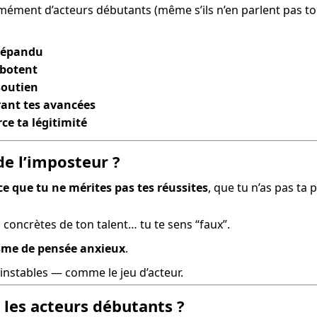
rmément d’acteurs débutants (même s’ils n’en parlent pas to
répandu
abotent
 soutien
rant tes avancées
ce ta légitimité
de l’imposteur ?
e que tu ne mérites pas tes réussites
, que tu n’as pas ta 
oncrètes de ton talent… tu te sens “faux”.
me de pensée anxieux
.
u instables — comme le jeu d’acteur.
 les acteurs débutants ?