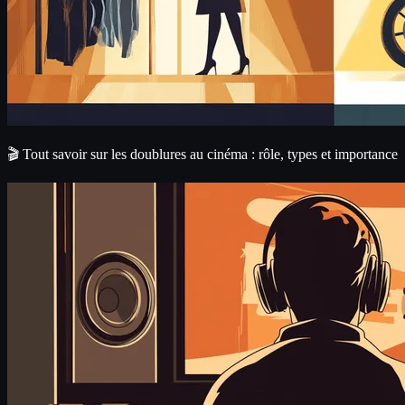
🎬 Tout savoir sur les doublures au cinéma : rôle, types et importance