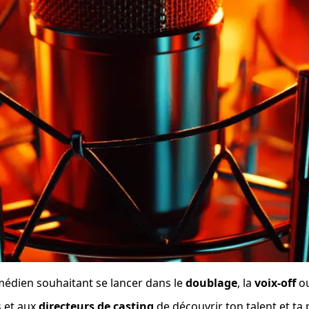
médien souhaitant se lancer dans le 
doublage
, la 
voix-off
 ou
 et aux 
directeurs de casting
 de découvrir ton talent et ta