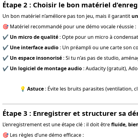
Étape 2 : Choisir le bon matériel d’enre
Un bon matériel n’améliore pas ton jeu, mais il garantit 
un
🎯 Matériel recommandé pour une démo vocale réussie :
✔️ 
Un micro de qualité
 : Opte pour un micro à condensate
✔️ 
Une interface audio
 : Un préampli ou une carte son c
✔️ 
Un espace insonorisé
 : Si tu n’as pas de studio, amé
✔️ 
Un logiciel de montage audio
 : Audacity (gratuit), 
💡 
Astuce
 : Évite les bruits parasites (ventilation
Étape 3 : Enregistrer et structurer sa d
L’enregistrement est une étape clé : il doit être 
fluide, bi
🎯 Les règles d’une démo efficace :