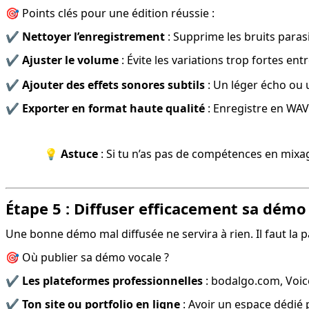
🎯 Points clés pour une édition réussie :
✔️ 
Nettoyer l’enregistrement
 : Supprime les bruits parasi
✔️ 
Ajuster le volume
 : Évite les variations trop fortes entr
✔️ 
Ajouter des effets sonores subtils
 : Un léger écho ou 
✔️ 
Exporter en format haute qualité
 : Enregistre en WA
💡 
Astuce
 : Si tu n’as pas de compétences en mix
Étape 5 : Diffuser efficacement sa démo
Une bonne démo mal diffusée ne servira à rien. Il faut la 
🎯 Où publier sa démo vocale ?
✔️ 
Les plateformes professionnelles
 : bodalgo.com, Voic
✔️ 
Ton site ou portfolio en ligne
 : Avoir un espace dédié