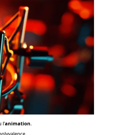
 l’
animation
.
 polyvalence.