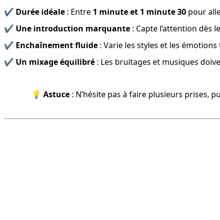
✔️ 
Durée idéale
 : Entre 
1 minute et 1 minute 30
 pour all
✔️ 
Une introduction marquante
 : Capte l’attention dès
✔️ 
Enchaînement fluide
 : Varie les styles et les émotion
✔️ 
Un mixage équilibré
 : Les bruitages et musiques doive
💡 
Astuce
 : N’hésite pas à faire plusieurs prises