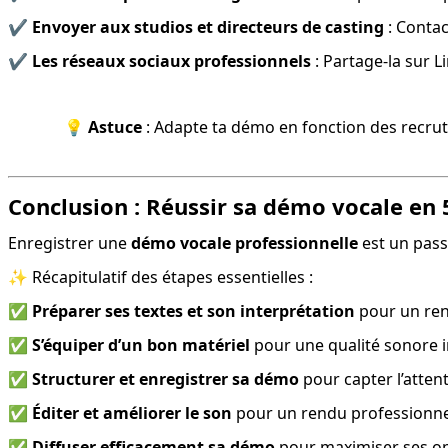
✔️ 
Envoyer aux studios et directeurs de casting
 : Conta
✔️ 
Les réseaux sociaux professionnels
 : Partage-la sur 
💡 
Astuce
 : Adapte ta démo en fonction des recru
Conclusion : Réussir sa démo vocale en 
Enregistrer une 
démo vocale professionnelle
 est un pass
✨ Récapitulatif des étapes essentielles :
✅ 
Préparer ses textes et son interprétation
 pour un re
✅ 
S’équiper d’un bon matériel
 pour une qualité sonore 
✅ 
Structurer et enregistrer sa démo
 pour capter l’atten
✅ 
Éditer et améliorer le son
 pour un rendu professionne
✅ 
Diffuser efficacement sa démo
 pour maximiser ses o