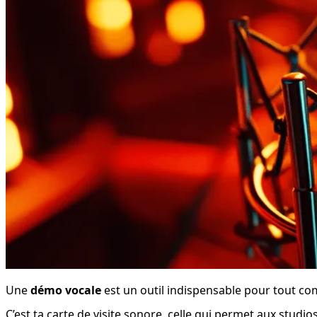
Une 
démo vocale
 est un outil indispensable pour tout co
C’est ta carte de visite sonore, celle qui permet aux studios