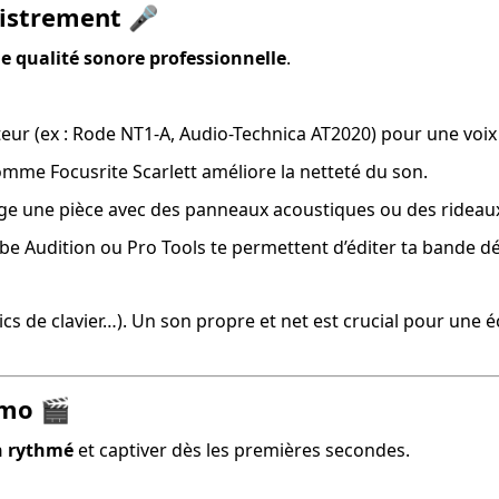
gistrement
🎤
e qualité sonore professionnelle
.
ur (ex : Rode NT1-A, Audio-Technica AT2020) pour une voix cl
omme Focusrite Scarlett améliore la netteté du son.
nage une pièce avec des panneaux acoustiques ou des rideaux
Adobe Audition ou Pro Tools te permettent d’éditer ta bande
, clics de clavier…). Un son propre et net est crucial pour une
émo
🎬
en rythmé
 et captiver dès les premières secondes.