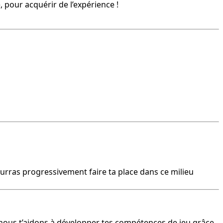
 pour acquérir de l’expérience !
urras progressivement faire ta place dans ce milieu 
 nous t’aidons à développer tes compétences de jeu grâce 