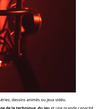
séries, dessins animés ou jeux vidéo.
ige de la technique
, 
du jeu
 et une grande capacité 