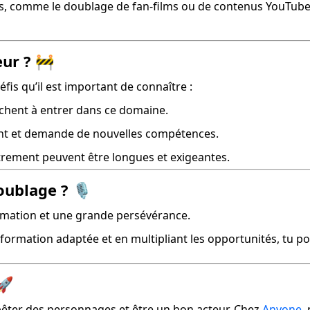
urs, comme le doublage de fan-films ou de contenus YouTube,
eur ? 🚧
is qu’il est important de connaître :
chent à entrer dans ce domaine.
rent et demande de nouvelles compétences.
strement peuvent être longues et exigeantes.
ublage ? 🎙️
ormation et une grande persévérance.
 formation adaptée et en multipliant les opportunités, tu po
🚀
pêter des personnages et être un bon acteur. Chez 
Anyone
,