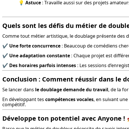
💡 
Astuce
 : Travaille aussi sur des projets amate
Quels sont les défis du métier de doubl
Comme tout métier artistique, le doublage présente des déf
✔️ 
Une forte concurrence
 : Beaucoup de comédiens cher
✔️ 
Une adaptation constante
 : Chaque projet est diffé
✔️ 
Des horaires parfois intenses
 : Les sessions d’enregi
Conclusion : Comment réussir dans le do
Se lancer dans 
le doublage demande du travail
, de la f
En développant tes 
compétences vocales
, en suivant une
compétitif.
Développe ton potentiel avec Anyone ! 
Parce que le métier de doubleur nécessite de savoir inter