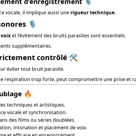
nement d’enregistrement 🎙️
 vocale, il implique aussi une 
rigueur technique
.
sonores 🎙️
 voix
 et l’évitement des bruits parasites sont essentiels.
ments supplémentaires.
rictement contrôlé 🛠️
ur éviter tout bruit parasite.
respiration trop forte, peut compromettre une prise et ral
oublage 🔥
les techniques et artistiques.
ce vocale et synchronisation.
ans des films ou séries doublées.
ation, intonation et placement de voix.
e et efficace en enregistrement.