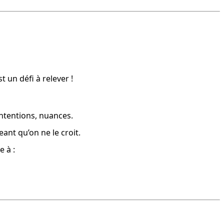
t un défi à relever !
 intentions, nuances.
eant qu’on ne le croit.
e à :