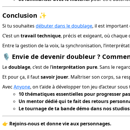
Conclusion ✨
Si tu souhaites 
débuter dans le doublage
, il est importan
C’est un 
travail technique
, précis et exigeant, où chaque 
Entre la gestion de la voix, la synchronisation, l’interprét
🎙️
Envie de devenir doubleur ? Commen
Le 
doublage
, c’est de l’
interprétation pure
. Sans le regar
Et pour ça, il faut 
savoir jouer
. Maîtriser son corps, sa res
Avec 
Anyone
, on t’aide à développer ton jeu d’acteur sous
10 thématiques essentielles pour progresser pas
Un mentor dédié qui te fait des retours personn
Le tournage de ta bande démo dans nos studios
👉 
Rejoins-nous et donne vie aux personnages.