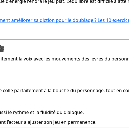
 d’énergie rendra le jeu plat. L’équilibre est difficile à attei
nt améliorer sa diction pour le doublage ? Les 10 exercic
🎥
faitement la voix avec les mouvements des lèvres du person
lle colle parfaitement à la bouche du personnage, tout en co
i le rythme et la fluidité du dialogue.
nt l’acteur à ajuster son jeu en permanence.