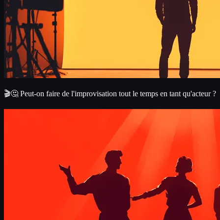
🎬🤔 Peut-on faire de l'improvisation tout le temps en tant qu'acteur ?