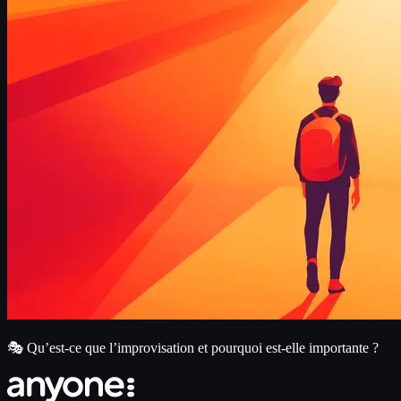
🎭 Qu’est-ce que l’improvisation et pourquoi est-elle importante ?