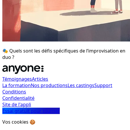
🎭 Quels sont les défis spécifiques de l’improvisation en
duo ?
Témoignages
Articles
La formation
Nos productions
Les castings
Support
Conditions
Confidentialité
Site de l'appli
Essai gratuit pour tourner
Vos cookies 🍪