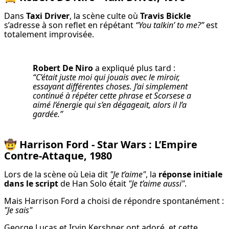
Dans 
Taxi Driver
, la scène culte où 
Travis Bickle
s’adresse à son reflet en répétant 
“You talkin’ to me?”
 est 
totalement improvisée.
Robert De Niro
“C’était juste moi qui jouais avec le miroir, 
essayant différentes choses. J’ai simplement 
continué à répéter cette phrase et Scorsese a 
aimé l’énergie qui s’en dégageait, alors il l’a 
gardée.”
🤠
Harrison Ford - Star Wars : L’Empire
Contre-Attaque, 1980
Lors de la scène où Leia dit 
"Je t’aime"
, la 
réponse initiale 
dans le script
 de Han Solo était 
"Je t’aime aussi"
.
Mais Harrison Ford a choisi de répondre spontanément : 
"Je sais"
George Lucas et Irvin Kershner ont adoré, et cette 