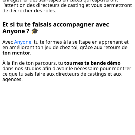
l'attention des directeurs de casting et vous permettront 
de décrocher des rôles.
Et si tu te faisais accompagner avec
Anyone ?
🎓
Avec 
Anyone
, tu te formes à la selftape en apprenant et 
en améliorant ton jeu de chez toi, grâce aux retours de 
ton mentor
.
À la fin de ton parcours, tu 
tournes ta bande démo
dans nos studios afin d'avoir le nécessaire pour montrer 
ce que tu sais faire aux directeurs de castings et aux 
agences.
Prêt à te lancer ?
Démarre l'offre découverte Anyone à 20€/mois et 
apprends à maîtriser l'art de la self-tape avec des 
mentors professionnels.
Je me lance