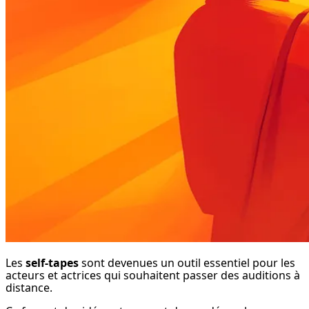
Les 
self-tapes
 sont devenues un outil essentiel pour les 
acteurs et actrices qui souhaitent passer des auditions à 
distance.