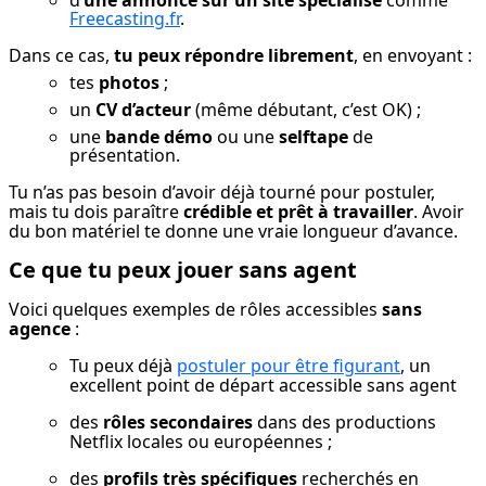
d’
une annonce sur un site spécialisé
comme
Freecasting.fr
.
Dans ce cas, 
tu peux répondre librement
, en envoyant :
tes
photos
;
un
CV d’acteur
(même débutant, c’est OK) ;
une
bande démo
ou une
selftape
de
présentation.
Tu n’as pas besoin d’avoir déjà tourné pour postuler, 
mais tu dois paraître 
crédible et prêt à travailler
. Avoir 
du bon matériel te donne une vraie longueur d’avance.
Ce que tu peux jouer sans agent
Voici quelques exemples de rôles accessibles 
sans 
agence
 :
Tu peux déjà 
postuler pour être figurant
, un 
excellent point de départ accessible sans agent
des 
rôles secondaires
 dans des productions 
Netflix locales ou européennes ;
des 
profils très spécifiques
 recherchés en 