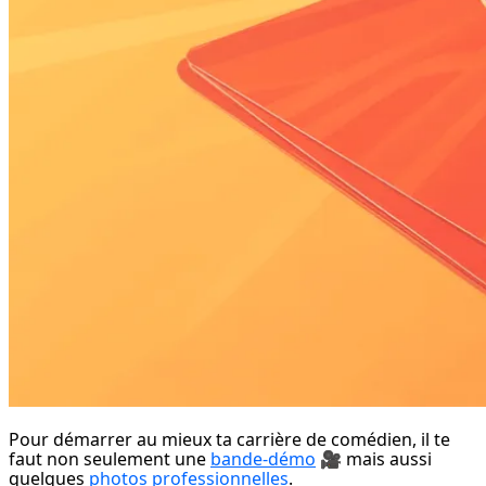
Pour démarrer au mieux ta carrière de comédien, il te 
faut non seulement une 
bande-démo
 🎥 mais aussi 
quelques 
photos professionnelles
.