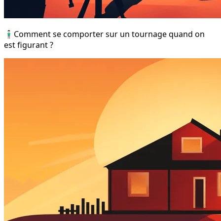
🧍🏻‍♂️Comment se comporter sur un tournage quand on
est figurant ?