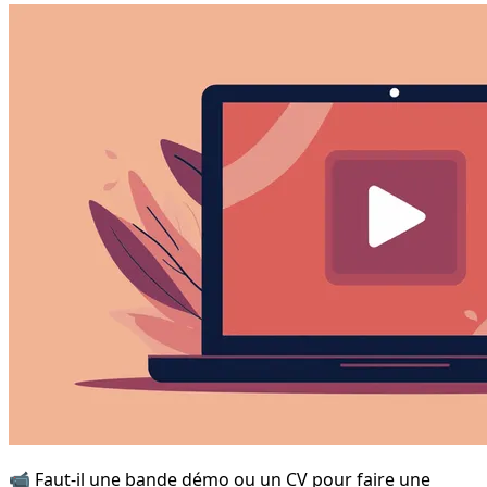
📹 Faut-il une bande démo ou un CV pour faire une