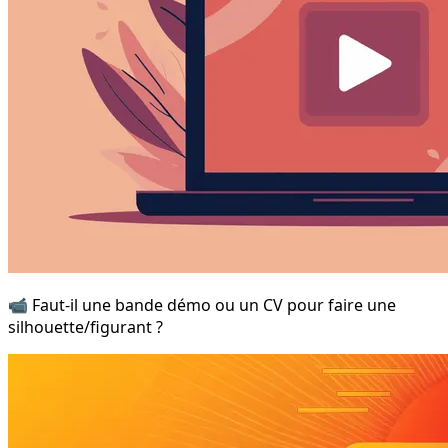
📹 Faut-il une bande démo ou un CV pour faire une
silhouette/figurant ?