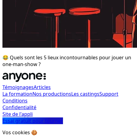
😂 Quels sont les 5 lieux incontournables pour jouer un
one-man-show ?
Témoignages
Articles
La formation
Nos productions
Les castings
Support
Conditions
Confidentialité
Site de l'appli
Essai gratuit pour tourner
Vos cookies 🍪