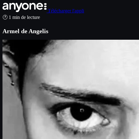
Télécharger l'appli
🕐 1 min de lecture
Armel de Angelis