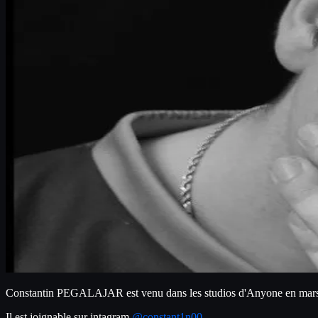
Constantin PEGALAJAR est venu dans les studios d'Anyone en mar
Il est joignable sur intagram 
@constant1n00