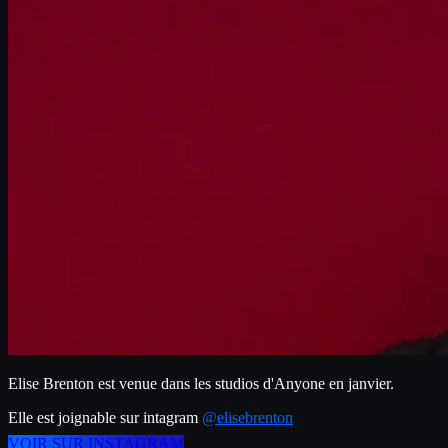
Elise Brenton est venue dans les studios d'Anyone en janvier.
Elle est joignable sur intagram 
@elisebrenton
VOIR SUR INSTAGRAM