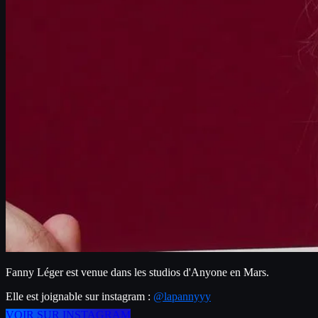
Fanny Léger est venue dans les studios d'Anyone en Mars.
Elle est joignable sur instagram : 
@lapannyyy
VOIR SUR INSTAGRAM