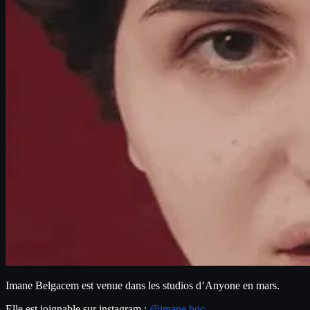
Imane Belgacem est venue dans les studios d’Anyone en mars.
Elle est joignable sur instagram : 
@imane.bgc