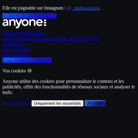
Elle est joignable sur Instagram : 
@_malloxzanini
.
VOIR SUR INSTAGRAM
Témoignages
Articles
La formation
Nos productions
Les castings
Support
Conditions
Confidentialité
Site de l'appli
Essai gratuit pour tourner
Vos cookies 🍪
Anyone utilise des cookies pour personnaliser le contenu et les
publicités, offrir des fonctionnalités de réseaux sociaux et analyser le
trafic.
En savoir plus
Uniquement les essentiels
Accepter