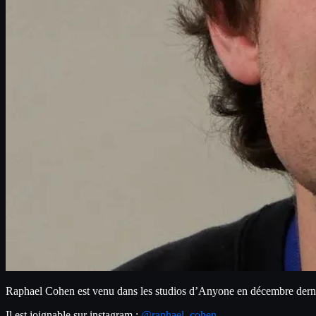
Raphael Cohen est venu dans les studios d’Anyone en décembre derni
Il est joignable sur instagram : 
@raphael_cohen__