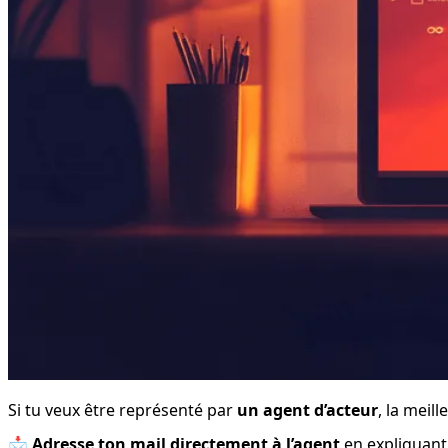
Si tu veux être représenté par 
un agent d’acteur
, la meil
📩 
Adresse ton mail directement à l’agent
 en expliquant