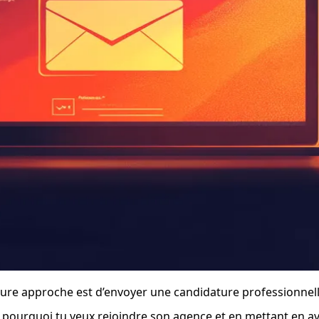
leure approche est d’envoyer une candidature professionne
 pourquoi tu veux rejoindre son agence et en mettant en ava