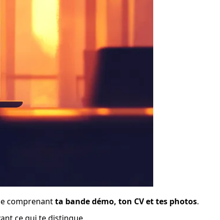
lle comprenant 
ta bande démo, ton CV et tes photos
.
nt ce qui te distingue.