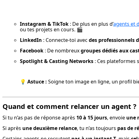
Instagram & TikTok
 : De plus en plus d’
agents et 
ou tes projets en cours. 🎬
LinkedIn
 : Connecte-toi avec 
des professionnels d
Facebook
 : De nombreux 
groupes dédiés aux cas
Spotlight & Casting Networks
 : Ces plateformes s
💡 
Astuce :
 Soigne ton image en ligne, un profil bi
Quand et comment relancer un agent 
Si tu n’as pas de réponse après 
10 à 15 jours
, envoie 
une r
Si après 
une deuxième relance
, tu n’as toujours 
pas de r
Certains agents ne recrutent 
pas à un instant T
, mais 
cel