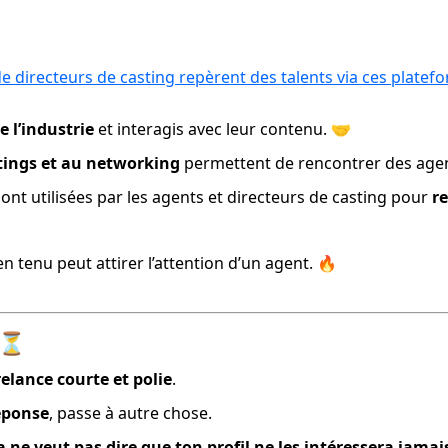
de directeurs de casting repèrent des talents via ces platef
e l’industrie
 et interagis avec leur contenu. 🤝
tings et au networking
 permettent de rencontrer des agen
ont utilisées par les agents et directeurs de casting pour 
re
en tenu peut attirer l’attention d’un agent. 🔥
? ⏳
elance courte et polie
.
éponse
, passe à autre chose.
a ne veut pas dire que ton profil ne les intéressera jamai