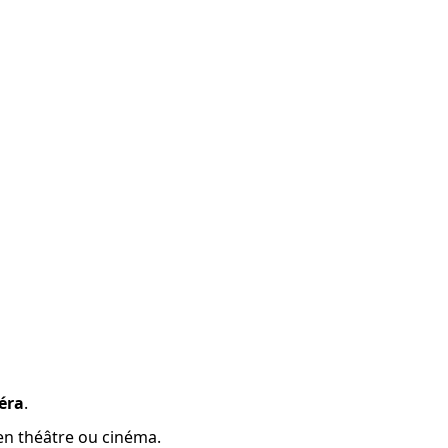
méra
.
 en théâtre ou cinéma.