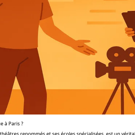
e à Paris ?
es théâtres renommés et ses écoles spécialisées, est un véri