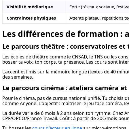
Visibilité médiatique
Forte (réseaux sociaux, festiva
Contraintes physiques
Attente plateau, répétitions t
Les différences de formation : 
Le parcours théâtre : conservatoires et 
Les écoles de théâtre comme le CNSAD, le TNS ou les cons
bosser ta voix, ton corps, ta présence. Les cours sont inten
L'accent est mis sur la mémoire longue (textes de 40 minut
des semaines.
Le parcours cinéma : ateliers caméra et
Pour le cinéma, pas de cursus national unifié. Tu choisis 
comme Anyone. L'objectif : maîtriser le jeu face caméra, les
La durée varie de 6 mois à 2 ans selon ton rythme. Chez Any
CPF/OPCO/France Travail. Coût : à partir de 20€/mois pour 
Tu bosses les 
cours d'acteur en ligne
 sur micro-émotions, 