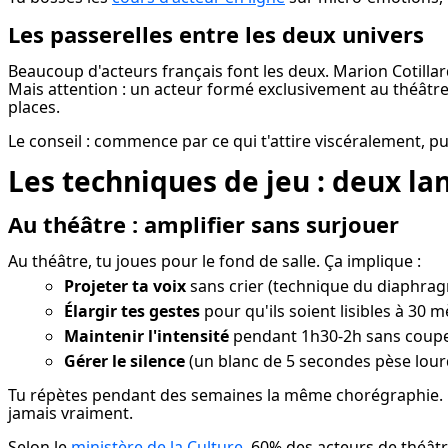
Les passerelles entre les deux univers
Beaucoup d'acteurs français font les deux. Marion Cotillar
Mais attention : un acteur formé exclusivement au théâtre
places.
Le conseil : commence par ce qui t'attire viscéralement, pu
Les techniques de jeu : deux la
Au théâtre : amplifier sans surjouer
Au théâtre, tu joues pour le fond de salle. Ça implique :
Projeter ta voix
sans crier (technique du diaphra
Élargir tes gestes
pour qu'ils soient lisibles à 30 m
Maintenir l'intensité
pendant 1h30-2h sans coup
Gérer le silence
(un blanc de 5 secondes pèse lourd
Tu répètes pendant des semaines la même chorégraphie. Cha
jamais vraiment.
Selon le 
ministère de la Culture
, 60% des acteurs de théâ