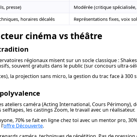
ls, presse)
Modérée (critique spécialisée,
echniques, horaires décalés
Représentations fixes, voix sol
acteur cinéma vs théâtre
tradition
ervatoires régionaux misent sur un socle classique : Shake
sifs, souvent gratuits dans le public (sur concours ultra-sél
es), la projection sans micro, la gestion du trac face à 300
 polyvalence
des ateliers caméra (Acting International, Cours Périmony), 
 selftapes, les castings Zoom, le travail avec un réalisateur.
one, 70% se fait en ligne chez toi avec un mentor pro, 30% e
l'
offre Découverte
.
regards caméra, techniques de répétition. Pas de pression