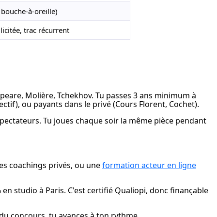
 bouche-à-oreille)
licitée, trac récurrent
speare, Molière, Tchekhov. Tu passes 3 ans minimum à 
ectif), ou payants dans le privé (Cours Florent, Cochet).
 spectateurs. Tu joues chaque soir la même pièce pendant 
des coachings privés, ou une 
formation acteur en ligne
n studio à Paris. C'est certifié Qualiopi, donc finançable 
 du concours, tu avances à ton rythme.