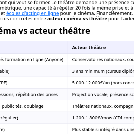
tant qui veut se former. Le théâtre demande une présence c
imétrique, une capacité à répéter 20 fois la même prise et à
et 
écoles d'acting en ligne
 pour le cinéma. Financièrement, 
ences concrètes entre 
acteur cinéma vs théâtre
 pour t'aider
néma vs acteur théâtre
Acteur théâtre
vé, formation en ligne (Anyone)
Conservatoires nationaux, cou
able)
3 ans minimum (cursus diplô
CPF)
5 000-12 000€/an (hors concou
ssions, répétition des prises
Projection vocale, présence 
, publicités, doublage
Théâtres nationaux, compagni
régulier)
1 200-1 800€/mois (CDI compa
re)
Plus stable si intégré dans un