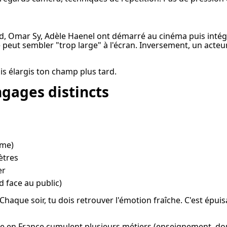
d, Omar Sy, Adèle Haenel ont démarré au cinéma puis intégré
 peut sembler "trop large" à l'écran. Inversement, un acteu
is élargis ton champ plus tard.
ngages distincts
gme)
ètres
er
 face au public)
que soir, tu dois retrouver l'émotion fraîche. C'est épuis
tre en France cumulent plusieurs métiers (enseignement, d