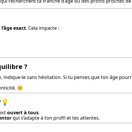
qui recherchent ta tranche d’âge ou des profils proches de
 l’âge exact
. Cela impacte :
uilibre ?
ôle, indique-le sans hésitation. Si tu penses que ton âge pour
nticité. 😊
?💡
est 
ouvert à tous
.

ntor
 qui s’adapte à ton profil et tes attentes.