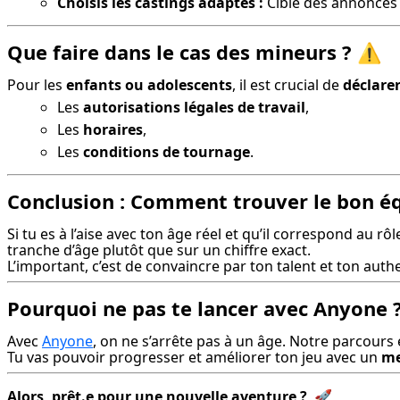
Choisis les castings adaptés :
Cible des annonces 
Que faire dans le cas des mineurs ?
⚠️
Pour les 
enfants ou adolescents
, il est crucial de 
déclarer
Les
autorisations légales de travail
,
Les
horaires
,
Les
conditions de tournage
.
Conclusion : Comment trouver le bon éq
Si tu es à l’aise avec ton âge réel et qu’il correspond au r
tranche d’âge plutôt que sur un chiffre exact.

L’important, c’est de convaincre par ton talent et ton authe
Pourquoi ne pas te lancer avec Anyone 
Avec 
Anyone
, on ne s’arrête pas à un âge. Notre parcours 
Tu vas pouvoir progresser et améliorer ton jeu avec un 
me
Alors, prêt.e pour une nouvelle aventure ?
  🚀