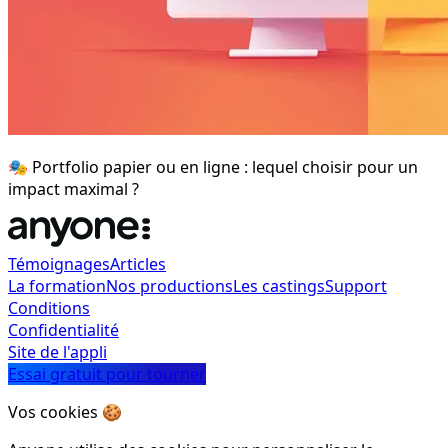
🎭 Portfolio papier ou en ligne : lequel choisir pour un
impact maximal ?
Témoignages
Articles
La formation
Nos productions
Les castings
Support
Conditions
Confidentialité
Site de l'appli
Essai gratuit pour tourner
Vos cookies 🍪