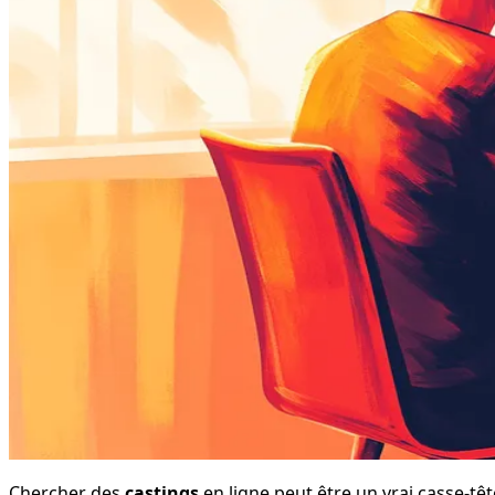
Chercher des 
castings
 en ligne peut être un vrai casse-tê