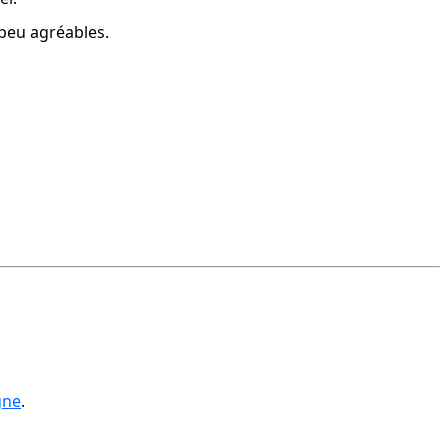
 peu agréables.
gne
.