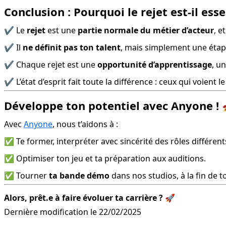
Conclusion : Pourquoi le rejet est-il ess
✔️ Le 
rejet
 est une 
partie normale du métier d’acteur
, e
✔️ Il 
ne définit pas ton talent
, mais simplement une étap
✔️ Chaque rejet est une 
opportunité d’apprentissage
, u
✔️ L’état d’esprit fait toute la différence : ceux qui voient
Développe ton potentiel avec Anyone !
Avec 
Anyone
, nous t’aidons à :
✅ Te former, interpréter avec sincérité des rôles différent
✅ Optimiser ton jeu et ta préparation aux auditions.
✅ Tourner 
ta bande démo
 dans nos studios, à la fin de 
Alors, prêt.e à faire évoluer ta carrière ?
 🚀
Dernière modification le 22/02/2025