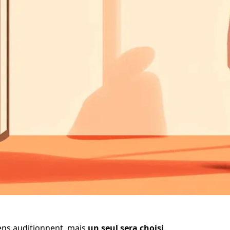
ens auditionnent, mais 
un seul sera choisi
.