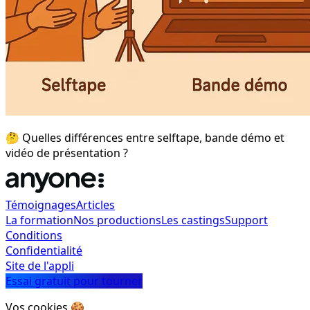
🤔 Quelles différences entre selftape, bande démo et
vidéo de présentation ?
Témoignages
Articles
La formation
Nos productions
Les castings
Support
Conditions
Confidentialité
Site de l'appli
Essai gratuit pour tourner
Vos cookies 🍪