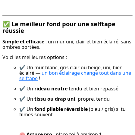
✅
Le meilleur fond pour une selftape
réussie
Simple et efficace
 : un mur uni, clair et bien éclairé, sans 
ombres portées.
Voici les meilleures options :
✔️ Un mur blanc, gris clair ou beige, uni, bien 
éclairé — 
un bon éclairage change tout dans une 
selftape
 !
✔️ Un 
rideau neutre
 tendu et bien repassé
✔️ Un 
tissu ou drap uni
, propre, tendu
✔️ Un 
fond pliable réversible
 (bleu / gris) si tu 
filmes souvent
🧠 
Astuce pro
 : place-toi à environ 
1 