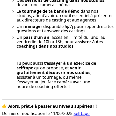
Des
sessions de coaching dans nos studios
,
devant une caméra cinéma
Le
tournage de ta bande démo
dans nos
studios, afin d'avoir un outil essentiel à présenter
aux directeurs de casting et aux agences
Un
manager
disponible 5j/7j pour répondre à tes
questions et t'envoyer des castings
Un
pass d'un an
, accès en illimité du lundi au
vendredid de 10h à 18h, pour
assister à des
coachings dans nos studios
.
Tu peux aussi 
t'essayer à un exercice de 
selftape
 qu'on propose, et 
venir 
gratuitement découvrir nos studios
, 
assister à un tournage, ou même 
t’essayer au jeu face caméra avec une 
heure de coaching offerte !
👉 
Alors, prêt.e à passer au niveau supérieur ?
Dernière modification le 11/06/2025
Selftape