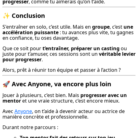
progresser
, comme tu aimerais qu’on t’aide.
✨
Conclusion
S'entraîner en solo, c’est utile. Mais en 
groupe
, c’est 
une 
accélération puissante
 : tu avances plus vite, tu gagnes 
en confiance, tu oses davantage.
Que ce soit pour 
t’entraîner, préparer un casting
 ou 
juste pour t’amuser, ces sessions sont un 
véritable levier 
pour progresser
.
Alors, prêt à réunir ton équipe et passer à l’action ?
🚀
Avec Anyone, va encore plus loin
Jouer à plusieurs, c’est bien. Mais 
progresser avec un 
mentor
 et une vraie structure, c’est encore mieux.
Avec 
Anyone
, on t’aide à devenir acteur ou actrice de 
manière concrète et professionnelle.
Durant notre parcours :
Ton mentor fait des retours sur ton jeu