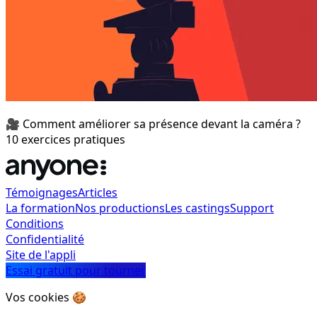
🎥 Comment améliorer sa présence devant la caméra ?
10 exercices pratiques
Témoignages
Articles
La formation
Nos productions
Les castings
Support
Conditions
Confidentialité
Site de l'appli
Essai gratuit pour tourner
Vos cookies 🍪