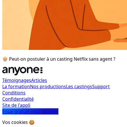
🍿 Peut-on postuler à un casting Netflix sans agent ?
Témoignages
Articles
La formation
Nos productions
Les castings
Support
Conditions
Confidentialité
Site de l'appli
Essai gratuit pour tourner
Vos cookies 🍪