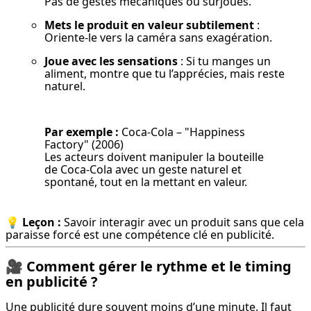
Pas de gestes mécaniques ou surjoués.
Mets le produit en valeur subtilement
 : 
Oriente-le vers la caméra sans exagération.
Joue avec les sensations
 : Si tu manges un 
aliment, montre que tu l’apprécies, mais reste 
naturel.
Par exemple :
 Coca-Cola – "Happiness 
Factory" (2006)

Les acteurs doivent manipuler la bouteille 
de Coca-Cola avec un geste naturel et 
spontané, tout en la mettant en valeur.
💡 Leçon :
 Savoir interagir avec un produit sans que cela 
paraisse forcé est une compétence clé en publicité.
🎥
Comment gérer le rythme et le timing
en publicité ?
Une publicité dure souvent moins d’une minute. Il faut 